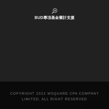
BUD Funding Application
BUD專項基金審計支援
商標註冊
COPYRIGHT 2022 WSQUARE CPA COMPANY
LIMITED, ALL RIGHT RESERVED